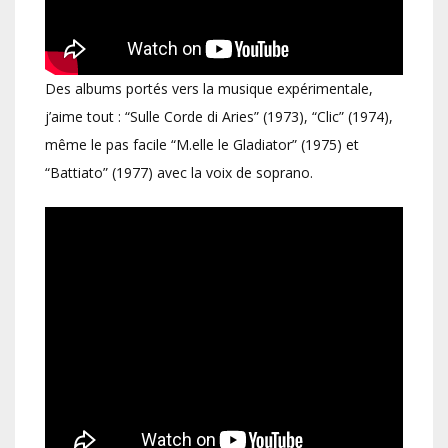
Des albums portés vers la musique expérimentale,
j’aime tout : “Sulle Corde di Aries” (1973), “Clic” (1974),
même le pas facile “M.elle le Gladiator” (1975) et
“Battiato” (1977) avec la voix de soprano.