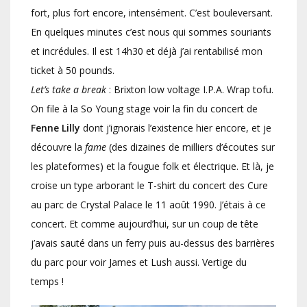
fort, plus fort encore, intensément. C’est bouleversant.
En quelques minutes c’est nous qui sommes souriants
et incrédules. Il est 14h30 et déjà j’ai rentabilisé mon
ticket à 50 pounds.
Let’s take a break
: Brixton low voltage I.P.A. Wrap tofu.
On file à la So Young stage voir la fin du concert de
Fenne Lilly
dont j’ignorais l’existence hier encore, et je
découvre la
fame
(des dizaines de milliers d’écoutes sur
les plateformes) et la fougue folk et électrique. Et là, je
croise un type arborant le T-shirt du concert des Cure
au parc de Crystal Palace le 11 août 1990. J’étais à ce
concert. Et comme aujourd’hui, sur un coup de tête
j’avais sauté dans un ferry puis au-dessus des barrières
du parc pour voir James et Lush aussi. Vertige du
temps !