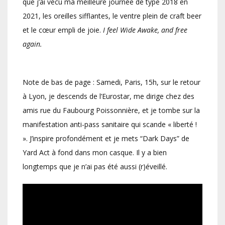
que j’ai vécu ma meilleure journée de type 2018 en
2021, les oreilles sifflantes, le ventre plein de craft beer
et le cœur empli de joie.
I feel Wide Awake, and free
again.
Note de bas de page : Samedi, Paris, 15h, sur le retour
à Lyon, je descends de l’Eurostar, me dirige chez des
amis rue du Faubourg Poissonnière, et je tombe sur la
manifestation anti-pass sanitaire qui scande « liberté !
». J’inspire profondément et je mets “Dark Days” de
Yard Act à fond dans mon casque. Il y a bien
longtemps que je n’ai pas été aussi (r)éveillé.