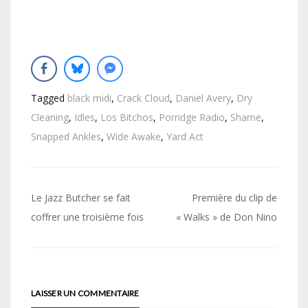
Tagged
black midi
,
Crack Cloud
,
Daniel Avery
,
Dry
Cleaning
,
Idles
,
Los Bitchos
,
Porridge Radio
,
Shame
,
Snapped Ankles
,
Wide Awake
,
Yard Act
Navigation
Le Jazz Butcher se fait
Première du clip de
de
coffrer une troisième fois
« Walks » de Don Nino
l’article
LAISSER UN COMMENTAIRE