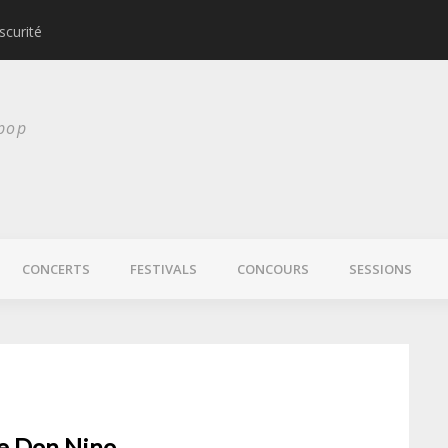
scurité
Laura Veirs bientôt
 pop
CONCERTS
FESTIVALS
CONCOURS
SESSIONS
de Don Nino