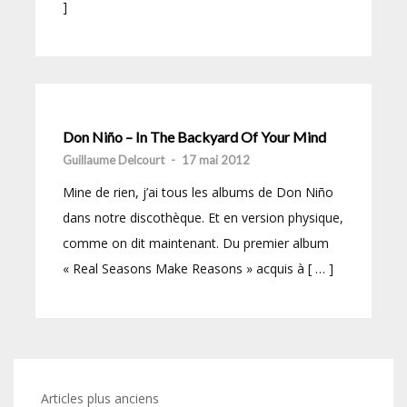
]
Don Niño – In The Backyard Of Your Mind
Guillaume Delcourt
-
17 mai 2012
Mine de rien, j’ai tous les albums de Don Niño
dans notre discothèque. Et en version physique,
comme on dit maintenant. Du premier album
« Real Seasons Make Reasons » acquis à [ … ]
Navigation
Articles plus anciens