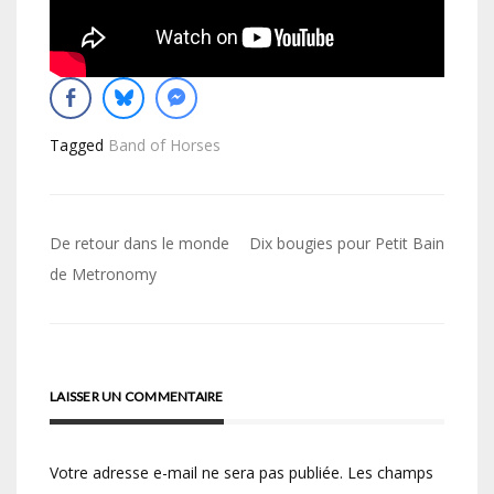
Tagged
Band of Horses
Navigation
De retour dans le monde
Dix bougies pour Petit Bain
de
de Metronomy
l’article
LAISSER UN COMMENTAIRE
Votre adresse e-mail ne sera pas publiée.
Les champs