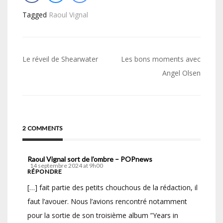
Tagged
Raoul Vignal
Navigation
Le réveil de Shearwater
Les bons moments avec
de
Angel Olsen
l’article
2 COMMENTS
Raoul Vignal sort de l’ombre – POPnews
14 septembre 2024 at 9h00
RÉPONDRE
[…] fait partie des petits chouchous de la rédaction, il
faut l’avouer. Nous l’avions rencontré notamment
pour la sortie de son troisième album ”Years in