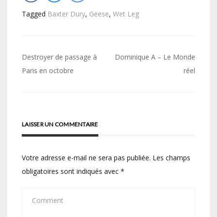
Tagged
Baxter Dury
,
Geese
,
Wet Leg
Navigation
Destroyer de passage à
Dominique A – Le Monde
de
Paris en octobre
réel
l’article
LAISSER UN COMMENTAIRE
Votre adresse e-mail ne sera pas publiée.
Les champs
obligatoires sont indiqués avec
*