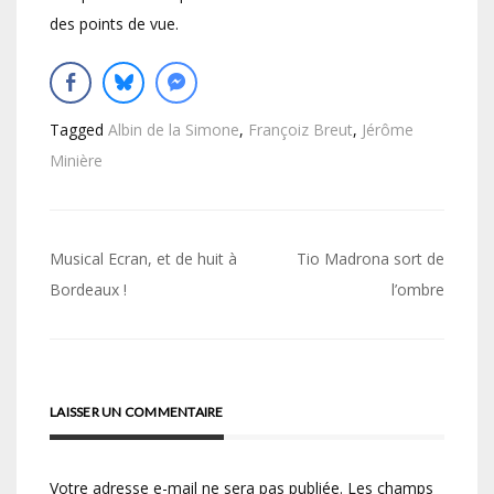
des points de vue.
Tagged
Albin de la Simone
,
Françoiz Breut
,
Jérôme
Minière
Navigation
Musical Ecran, et de huit à
Tio Madrona sort de
de
Bordeaux !
l’ombre
l’article
LAISSER UN COMMENTAIRE
Votre adresse e-mail ne sera pas publiée.
Les champs