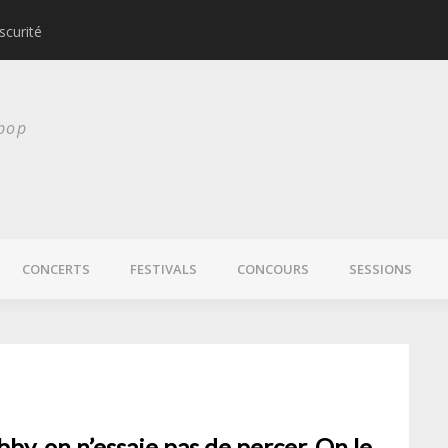
scurité
Laura Veirs bientôt
 pop
CONCERTS
FESTIVALS
CONCOURS
SESSIONS
by, on n’essaie pas de percer. On le