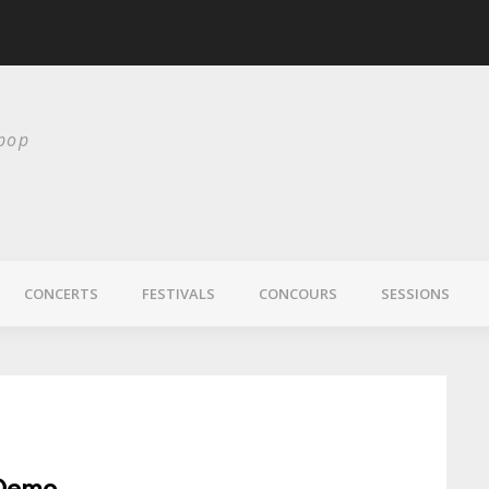
scurité
Laura Veirs bientôt
 pop
CONCERTS
FESTIVALS
CONCOURS
SESSIONS
 Demo