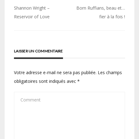
Navigation
Shannon Wright –
Born Ruffians, beau et…
de
Reservoir of Love
fier à la fois !
l’article
LAISSER UN COMMENTAIRE
Votre adresse e-mail ne sera pas publiée.
Les champs
obligatoires sont indiqués avec
*