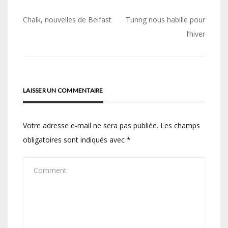
Navigation
Chalk, nouvelles de Belfast
Tunng nous habille pour
de
l’hiver
l’article
LAISSER UN COMMENTAIRE
Votre adresse e-mail ne sera pas publiée.
Les champs
obligatoires sont indiqués avec
*