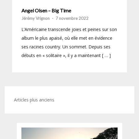
Angel Olsen – Big Time
Jérémy Vrignon
-
7 novembre 2022
L’Américaine transcende joies et peines sur son
album le plus apaisé, où elle met en évidence
ses racines country. Un sommet. Depuis ses
débuts en « solitaire », il y a maintenant [ … ]
Navigation
Articles plus anciens
des
articles