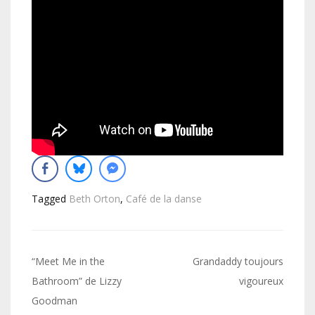
Tagged
Beth Orton
,
Café de la danse
Navigation
“Meet Me in the
Grandaddy toujours
de
Bathroom” de Lizzy
vigoureux
Goodman
l’article