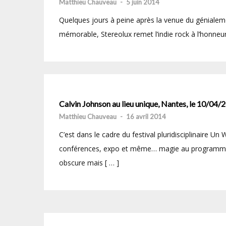
Matthieu Chauveau
-
5 juin 2014
Quelques jours à peine après la venue du génial
mémorable, Stereolux remet l’indie rock à l’honneur,
Calvin Johnson au lieu unique, Nantes, le 10/04/
Matthieu Chauveau
-
16 avril 2014
C’est dans le cadre du festival pluridisciplinaire 
conférences, expo et même… magie au programme) q
obscure mais [ … ]