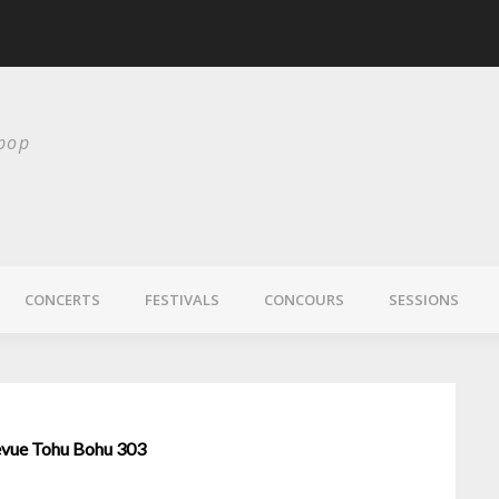
scurité
Laura Veirs bientôt
 pop
CONCERTS
FESTIVALS
CONCOURS
SESSIONS
 revue Tohu Bohu 303