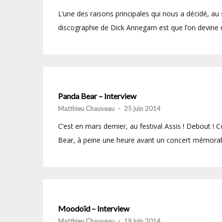
L’une des raisons principales qui nous a décidé, a
discographie de Dick Annegarn est que l’on devine 
Panda Bear – Interview
Matthieu Chauveau
-
25 juin 2014
C’est en mars dernier, au festival Assis ! Debout ! 
Bear, à peine une heure avant un concert mémorabl
Moodoïd – Interview
Matthieu Chauveau
-
19 juin 2014