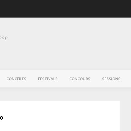
Chelsea Wolfe nous 
 pop
CONCERTS
FESTIVALS
CONCOURS
SESSIONS
10