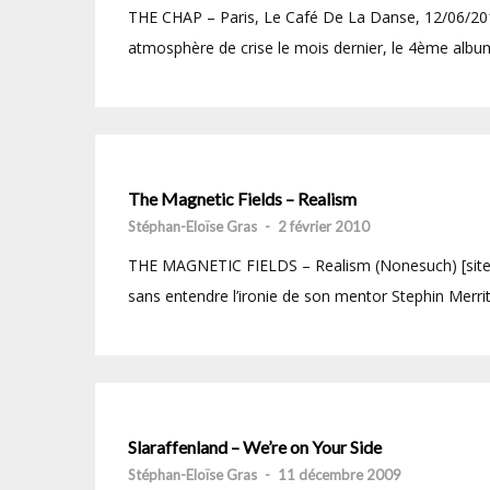
THE CHAP – Paris, Le Café De La Danse, 12/06/2010
atmosphère de crise le mois dernier, le 4ème album
The Magnetic Fields – Realism
Stéphan-Eloïse Gras
-
2 février 2010
THE MAGNETIC FIELDS – Realism (Nonesuch) [site] –
sans entendre l’ironie de son mentor Stephin Merrit
Slaraffenland – We’re on Your Side
Stéphan-Eloïse Gras
-
11 décembre 2009