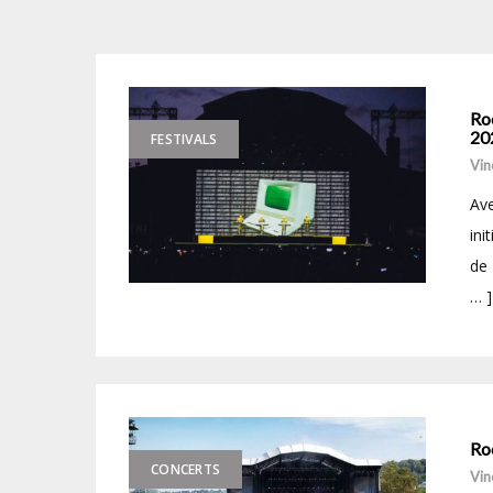
Roc
20
FESTIVALS
Vin
Ave
ini
de 
… ]
Roc
CONCERTS
Vin