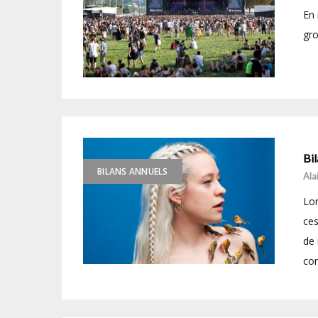
En 
gro
Bil
BILANS ANNUELS
Ala
Lor
ces
de 
con