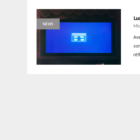
Luc
NEWS
Mic
Ave
son
réf