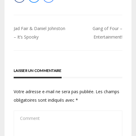
Navigation
Jad Fair & Daniel Johnston
Gang of Four –
de
– It’s Spooky
Entertainment!
l’article
LAISSER UN COMMENTAIRE
Votre adresse e-mail ne sera pas publiée.
Les champs
obligatoires sont indiqués avec
*