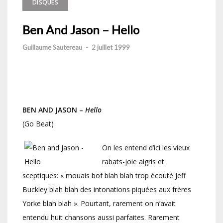
DISQUES
Ben And Jason – Hello
Guillaume Sautereau
-
2 juillet 1999
BEN AND JASON –
Hello
(Go Beat)
On les entend d’ici les vieux
rabats-joie aigris et
sceptiques: « mouais bof blah blah trop écouté Jeff
Buckley blah blah des intonations piquées aux frères
Yorke blah blah ». Pourtant, rarement on n’avait
entendu huit chansons aussi parfaites. Rarement