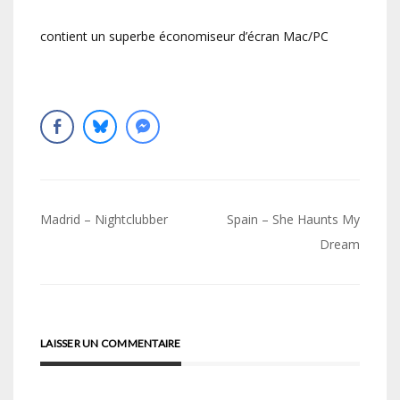
contient un superbe économiseur d’écran Mac/PC
Navigation
Madrid – Nightclubber
Spain – She Haunts My
de
Dream
l’article
LAISSER UN COMMENTAIRE