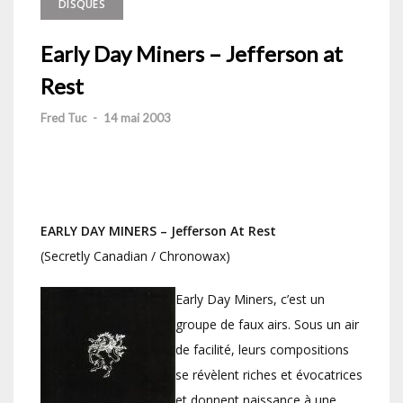
DISQUES
Early Day Miners – Jefferson at
Rest
Fred Tuc
-
14 mai 2003
EARLY DAY MINERS – Jefferson At Rest
(Secretly Canadian / Chronowax)
Early Day Miners, c’est un
groupe de faux airs. Sous un air
de facilité, leurs compositions
se révèlent riches et évocatrices
et donnent naissance à une