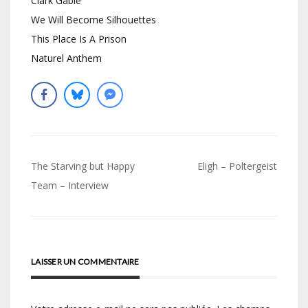
Clark Gable
We Will Become Silhouettes
This Place Is A Prison
Naturel Anthem
Navigation
The Starving but Happy
Eligh – Poltergeist
de
Team – Interview
l’article
LAISSER UN COMMENTAIRE