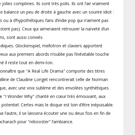
olies comptines. Ils sont très polis. Ils ont l’air vraiment
e balance un peu de droite à gauche avec un sourire idiot :
 ou à d’hypothétiques fans d’indie pop qui n’aiment pas
stent pas). Ceux qui aimeraient retrouver la naïveté d’un
ns, sont aussi conviés.
iques. Glockenspiel, mellotron et claviers apportent
eux aux premiers abords n’oublie pas l’inévitable touche
 il reste tout en demi-ton.
connaître que "A Real Life Drama" comporte des titres
talline de Claudine Longet rencontrerait celle de Norman
que, avec une voix sublime et des envolées synthétiques
ec le "I Wonder Why" chanté en cœur très émouvant, aux
otentiel. Certes mais le disque est loin d’être inépuisable.
l’autre, il se laissera écouter une ou deux fois en fin de
Bacharach pour "rebooster" l’ambiance.