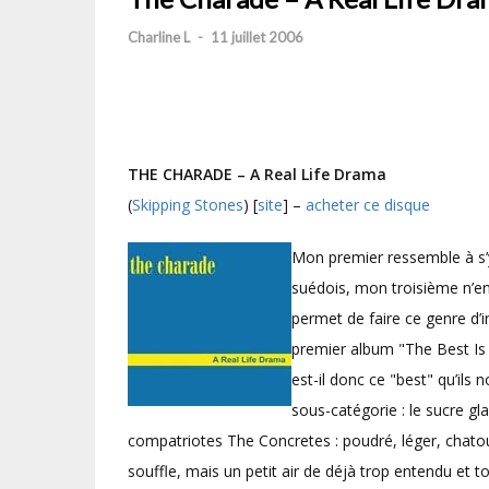
Charline L
-
11 juillet 2006
THE CHARADE – A Real Life Drama
(
Skipping Stones
) [
site
] –
acheter ce disque
Mon premier ressemble à s’
suédois, mon troisième n’e
permet de faire ce genre d’in
premier album "The Best Is
est-il donc ce "best" qu’ils
sous-catégorie : le sucre gla
compatriotes The Concretes : poudré, léger, chatou
souffle, mais un petit air de déjà trop entendu et 