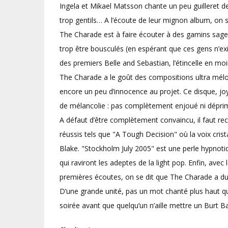
Ingela et Mikael Matsson chante un peu guilleret de j
trop gentils… A l’écoute de leur mignon album, on s
The Charade est à faire écouter à des gamins sages
trop être bousculés (en espérant que ces gens n’exi
des premiers Belle and Sebastian, l’étincelle en moi
The Charade a le goût des compositions ultra mélod
encore un peu d’innocence au projet. Ce disque, joy
de mélancolie : pas complètement enjoué ni déprimé
A défaut d’être complètement convaincu, il faut re
réussis tels que "A Tough Decision" où la voix cris
Blake. "Stockholm July 2005" est une perle hypnoti
qui raviront les adeptes de la light pop. Enfin, av
premières écoutes, on se dit que The Charade a du p
D’une grande unité, pas un mot chanté plus haut que 
soirée avant que quelqu’un n’aille mettre un Burt 