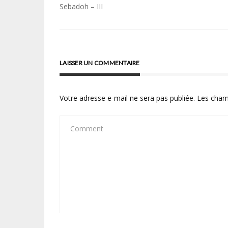
Navigation
Sebadoh – III
de
l’article
LAISSER UN COMMENTAIRE
Votre adresse e-mail ne sera pas publiée.
Les cham