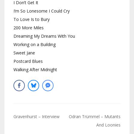
I Don’t Get It
I’m So Lonesome I Could Cry
To Love Is to Bury
200 More Miles
Dreaming My Dreams With You
Working on a Building
Sweet Jane
Postcard Blues
Walking After Midnight
Navigation
Gravenhurst – Interview
Odran Trümmel – Mutants
de
And Loonies