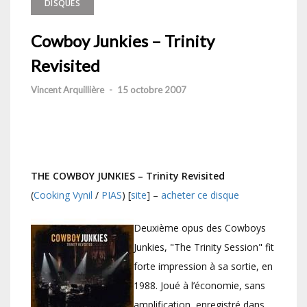
DISQUES
Cowboy Junkies – Trinity
Revisited
Vincent Arquillière
-
15 octobre 2007
THE COWBOY JUNKIES – Trinity Revisited
(
Cooking Vynil
/
PIAS
) [
site
] –
acheter ce disque
Deuxième opus des Cowboys
Junkies, "The Trinity Session" fit
forte impression à sa sortie, en
1988. Joué à l’économie, sans
amplification, enregistré dans