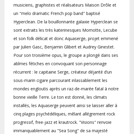
musiciens, graphistes et réalisateurs Maison Drôle et
un "melo dramatic French pop band" baptisé
Hyperclean. De la bouillonnante galaxie Hyperclean se
sont extraits les très katerinesques Momotte, Lecube
et son folk délicat et donc Aquaserge, projet emmené
par Julien Gasc, Benjamin Glibert et Audrey Ginestet.
Pour son troisième opus, le groupe a plongé dans ses
abîmes fétiches en convoquant son personnage
récurrent : le capitaine Serge, créateur déjanté d’un
sous-marin cigare parcourant inlassablement les
mondes engloutis après un raz-de-marée fatal à notre
bonne vieille Terre. Le ton est donné, les climats
installés, les Aquaserge peuvent ainsi se laisser aller à
cinq plages psychédéliques, mêlant allégrement rock
progressif, free-jazz et krautrock. "Visions" renvoie
immanquablement au "Sea Song" de sa majesté