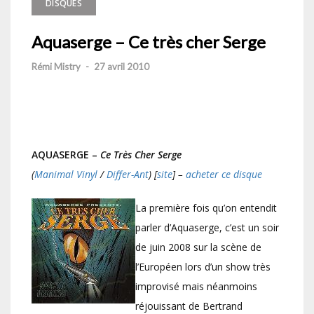
DISQUES
Aquaserge – Ce très cher Serge
Rémi Mistry
-
27 avril 2010
AQUASERGE –
Ce Très Cher Serge
(
Manimal Vinyl
/
Differ-Ant
) [
site
] –
acheter ce disque
La première fois qu’on entendit
parler d’Aquaserge, c’est un soir
de juin 2008 sur la scène de
l’Européen lors d’un show très
improvisé mais néanmoins
réjouissant de Bertrand