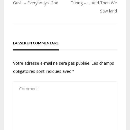
Navigation
Gush – Everybody’s God
Tunng – … And Then We
de
Saw land
l’article
LAISSER UN COMMENTAIRE
Votre adresse e-mail ne sera pas publiée.
Les champs
obligatoires sont indiqués avec
*