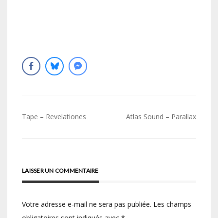
Navigation
Tape – Revelationes
Atlas Sound – Parallax
de
l’article
LAISSER UN COMMENTAIRE
Votre adresse e-mail ne sera pas publiée.
Les champs
obligatoires sont indiqués avec
*