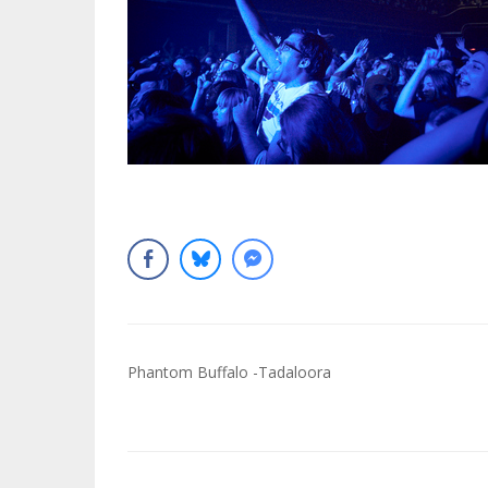
Navigation
Phantom Buffalo -Tadaloora
de
l’article