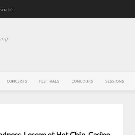
scurité
Laura Veirs bientôt
 pop
CONCERTS
FESTIVALS
CONCOURS
SESSIONS
indness, Lescop et Hot Chip, Casino