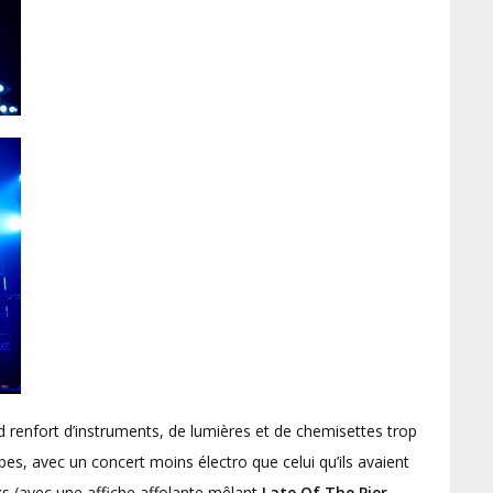
d renfort d’instruments, de lumières et de chemisettes trop
bes, avec un concert moins électro que celui qu’ils avaient
ks (avec une affiche affolante mêlant
Late Of The Pier
,