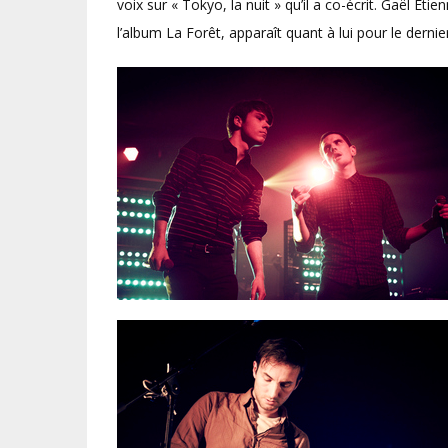
voix sur « Tokyo, la nuit » qu’il a co-écrit. Gaël Etie
l’album La Forêt, apparaît quant à lui pour le derni