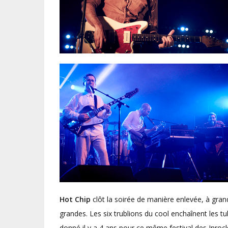
Hot Chip
clôt la soirée de manière enlevée, à gran
grandes. Les six trublions du cool enchaînent les tu
donné il y a 4 ans pour ce même festival des Inroc