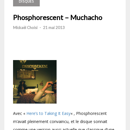
DISQUES
Phosphorescent – Muchacho
Mickaël Choisi
-
21 mai 2013
Avec «
Here’s to Taking It Easy
« , Phosphorescent
m’avait pleinement convaincu, et le disque sonnait
comme une version aussi actuelle que classique d’une