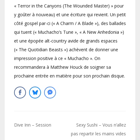
« Terror in the Canyons (The Wounded Master) » pour
y goûter à nouveau) et une écriture qui revient. Un petit
côté gospel par-ci (« A Charm / A Blade »), des ballades
qui tuent (« Muchacho’s Tune », « A New Anhedonia »)
et une épopée alt-country avide de grands espaces
(« The Quotidian Beasts ») achèvent de donner une
impression positive à ce « Muchacho ». On
recommandera à Matthew Houck de soigner sa
prochaine entrée en matière pour son prochain disque.
Navigation
Dive Inn – Session
Sexy Sushi – Vous n’allez
de
pas repartir les mains vides