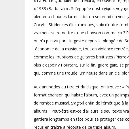
« La Force Quotidienne du Mal », en ouverture, rep
« 1983 (Barbara) « . Si l’épopée nostalgique, voyag
pleurer à chaudes larmes, ici, on se prend un vent 
Cocyte. Stridences électroniques, voix d’outre-to
vraiment se remettre d’une chanson comme ça ? Peut
on n’a pas vu pareille geste depuis la plongée de Sc
l’économie de la musique, tout en violence rentrée
comme les irruptions de guitares bruitistes (Pierre-Y
plus d’espoir ? Pourtant, sur la fin, guère gaie, se 
qui, comme une trouée lumineuse dans un ciel plomb
Aux antipodes du titre et du disque, on trouve : « P
format chanson qui habite l’album, avec un palimpse
de remède musical. S’agit-il enfin de l’émétique à 
albums ? Peut-être est-ce d’ailleurs le seul texte 
gardera longtemps en tête pour se protéger des c
reçus en traître à l’écoute de ce triple album.