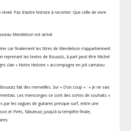
u réveil. Pas d’autre histoire à raconter. Que celle de vivre
nouveau Mendelson est arrivé.
anter car finalement les titres de Mendelson n’appartiennent
u’un reprenant les textes de Bouaziz, à part peut-être Michel
 gris clair « Notre Histoire » accompagne en joli camaïeu
ouaziz fait des merveilles. Sur « D’un coup » : « Je ne sais
e-mentais. Les mensonges-ce sont des sortes de souhaits ».
s par les vagues de guitares presque surf, entre une
son et Pirès, fabuleux) jusqu’à la tempête finale,
ares.