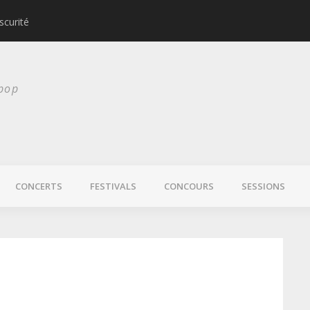
scurité
Laura Veirs bientôt
 pop
CONCERTS
FESTIVALS
CONCOURS
SESSIONS