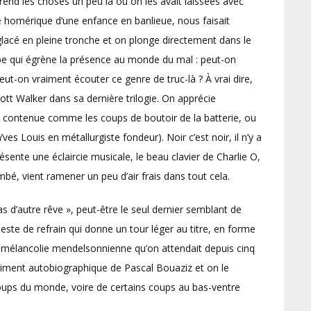
rend les choses un peu là où on les avait laissées avec
e homérique d’une enfance en banlieue, nous faisait
glacé en pleine tronche et on plonge directement dans le
mbe qui égrène la présence au monde du mal : peut-on
-on vraiment écouter ce genre de truc-là ? À vrai dire,
ott Walker dans sa dernière trilogie. On apprécie
, contenue comme les coups de boutoir de la batterie, ou
ves Louis en métallurgiste fondeur). Noir c’est noir, il n’y a
présente une éclaircie musicale, le beau clavier de Charlie O,
é, vient ramener un peu d’air frais dans tout cela.
as d’autre rêve », peut-être le seul dernier semblant de
ste de refrain qui donne un tour léger au titre, en forme
la mélancolie mendelsonnienne qu’on attendait depuis cinq
vraiment autobiographique de Pascal Bouaziz et on le
oups du monde, voire de certains coups au bas-ventre