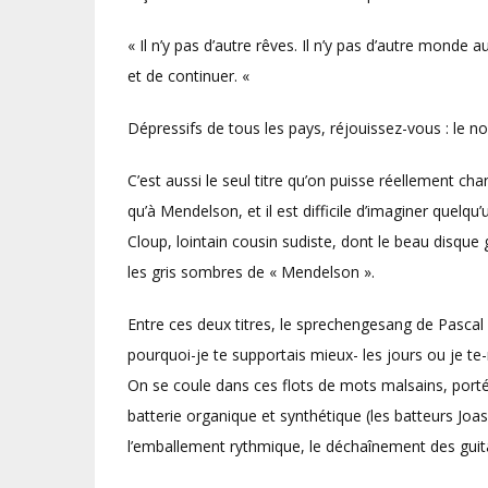
« Il n’y pas d’autre rêves. Il n’y pas d’autre monde a
et de continuer. «
Dépressifs de tous les pays, réjouissez-vous : le 
C’est aussi le seul titre qu’on puisse réellement ch
qu’à Mendelson, et il est difficile d’imaginer quelq
Cloup, lointain cousin sudiste, dont le beau disque
les gris sombres de « Mendelson ».
Entre ces deux titres, le sprechengesang de Pascal B
pourquoi-je te supportais mieux- les jours ou je t
On se coule dans ces flots de mots malsains, porté
batterie organique et synthétique (les batteurs Joas
l’emballement rythmique, le déchaînement des guit