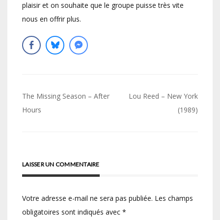
plaisir et on souhaite que le groupe puisse très vite
nous en offrir plus.
Navigation
The Missing Season – After
Lou Reed – New York
de
Hours
(1989)
l’article
LAISSER UN COMMENTAIRE
Votre adresse e-mail ne sera pas publiée.
Les champs
obligatoires sont indiqués avec
*