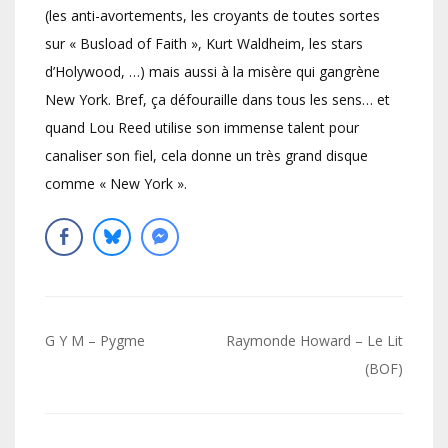
(les anti-avortements, les croyants de toutes sortes
sur « Busload of Faith », Kurt Waldheim, les stars
d’Holywood, …) mais aussi à la misère qui gangrène
New York. Bref, ça défouraille dans tous les sens… et
quand Lou Reed utilise son immense talent pour
canaliser son fiel, cela donne un très grand disque
comme « New York ».
Navigation
G Y M – Pygme
Raymonde Howard – Le Lit
de
(BOF)
l’article