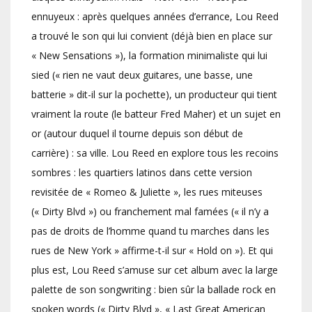
ennuyeux : après quelques années d’errance, Lou Reed
a trouvé le son qui lui convient (déjà bien en place sur
« New Sensations »), la formation minimaliste qui lui
sied (« rien ne vaut deux guitares, une basse, une
batterie » dit-il sur la pochette), un producteur qui tient
vraiment la route (le batteur Fred Maher) et un sujet en
or (autour duquel il tourne depuis son début de
carrière) : sa ville. Lou Reed en explore tous les recoins
sombres : les quartiers latinos dans cette version
revisitée de « Romeo & Juliette », les rues miteuses
(« Dirty Blvd ») ou franchement mal famées (« il n’y a
pas de droits de l’homme quand tu marches dans les
rues de New York » affirme-t-il sur « Hold on »). Et qui
plus est, Lou Reed s’amuse sur cet album avec la large
palette de son songwriting : bien sûr la ballade rock en
spoken words (« Dirty Blvd », « Last Great American