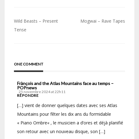
Navigation
Wild Beasts – Present
Mogwai – Rave Tapes
de
Tense
l’article
ONE COMMENT
Frànçois and the Atlas Mountains face au temps –
POPnews
25 novembre 2024 at 22h11
RÉPONDRE
[…] vient de donner quelques dates avec ses Atlas
Mountains pour fêter les dix ans du formidable
« Piano Ombre« , le musicien a d’ores et déjà planifié
son retour avec un nouveau disque, son […]