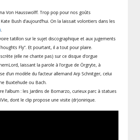
Anna Von Hausswolff. Trop pop pour nos goûts
ate Bush d’aujourd’hui. On la laissait volontiers dans les
i
.
ire tatillon sur le sujet discographique et aux jugements
houghts Fly”. Et pourtant, il a tout pour plaire.
crète (elle ne chante pas) sur ce disque d’orgue
ernLord, laissant la parole à l’orgue de Örgryte, à
se d’un modèle du facteur allemand Arp Schnitger, celui
omme Buxtehude ou Bach.
e l’album : les Jardins de Bomarzo, curieux parc à statues
VIe, dont le clip propose une visite (dr)onirique.