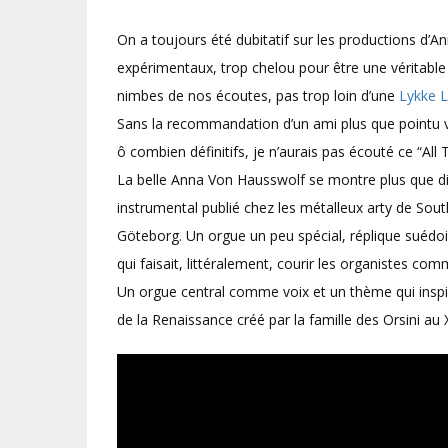
On a toujours été dubitatif sur les productions d’
expérimentaux, trop chelou pour être une véritable K
nimbes de nos écoutes, pas trop loin d’une
Lykke L
Sans la recommandation d’un ami plus que pointu vo
ô combien définitifs, je n’aurais pas écouté ce “All T
La belle Anna Von Hausswolf se montre plus que dis
instrumental publié chez les métalleux arty de South
Göteborg. Un orgue un peu spécial, réplique suédoi
qui faisait, littéralement, courir les organistes c
Un orgue central comme voix et un thème qui inspir
de la Renaissance créé par la famille des Orsini au X