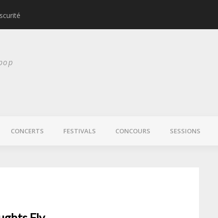
scurité
Laura Veirs bientôt
 pop
CONCERTS
FESTIVALS
CONCOURS
SESSIONS
ughts Fly