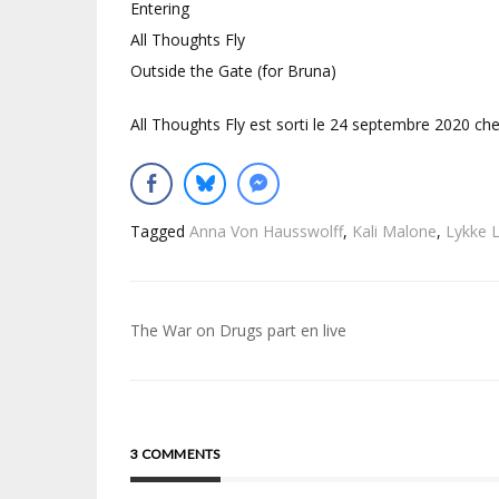
Entering
All Thoughts Fly
Outside the Gate (for Bruna)
All Thoughts Fly est sorti le 24 septembre 2020 ch
Tagged
Anna Von Hausswolff
,
Kali Malone
,
Lykke L
Navigation
The War on Drugs part en live
de
l’article
3 COMMENTS