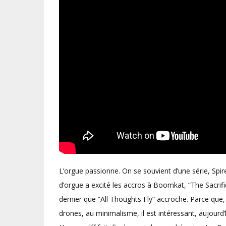
L’orgue passionne. On se souvient d’une série, Spir
d’orgue a excité les accros à Boomkat, “The Sacrifi
dernier que “All Thoughts Fly” accroche. Parce que,
drones, au minimalisme, il est intéressant, aujourd’