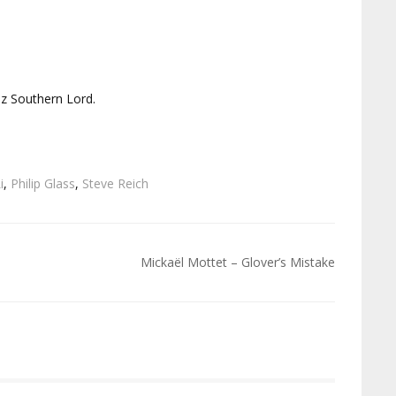
ez Southern Lord.
i
,
Philip Glass
,
Steve Reich
Mickaël Mottet – Glover’s Mistake