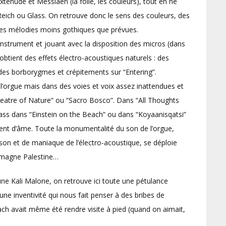
xtehude et Messiaen (la folie, les couleurs), tout en ne
eich ou Glass. On retrouve donc le sens des couleurs, des
des mélodies moins gothiques que prévues.
l’instrument et jouant avec la disposition des micros (dans
obtient des effets électro-acoustiques naturels : des
des borborygmes et crépitements sur “Entering”.
e l’orgue mais dans des voies et voix assez inattendues et
heatre of Nature” ou “Sacro Bosco”. Dans “All Thoughts
lass dans “Einstein on the Beach” ou dans “Koyaanisqatsi”
ément d’âme. Toute la monumentalité du son de l’orgue,
é son et de maniaque de l’électro-acoustique, se déploie
lemagne Palestine…
une Kali Malone, on retrouve ici toute une pétulance
une inventivité qui nous fait penser à des bribes de
ch avait même été rendre visite à pied (quand on aimait,