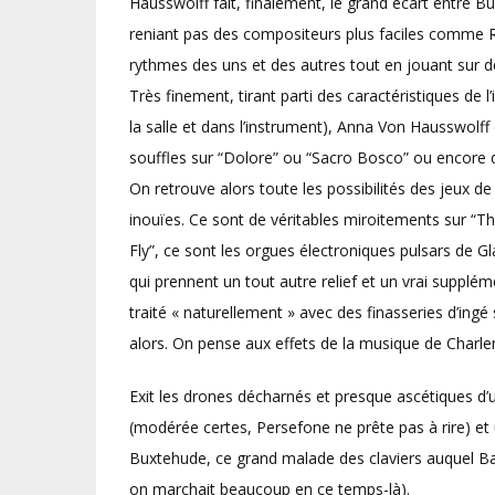
Hausswolff fait, finalement, le grand écart entre Bu
reniant pas des compositeurs plus faciles comme R
rythmes des uns et des autres tout en jouant sur 
Très finement, tirant parti des caractéristiques de 
la salle et dans l’instrument), Anna Von Hausswolff 
souffles sur “Dolore” ou “Sacro Bosco” ou encore 
On retrouve alors toute les possibilités des jeux d
inouïes. Ce sont de véritables miroitements sur “T
Fly”, ce sont les orgues électroniques pulsars de G
qui prennent un tout autre relief et un vrai suppl
traité « naturellement » avec des finasseries d’ing
alors. On pense aux effets de la musique de Char
Exit les drones décharnés et presque ascétiques d’
(modérée certes, Persefone ne prête pas à rire) et 
Buxtehude, ce grand malade des claviers auquel Ba
on marchait beaucoup en ce temps-là).