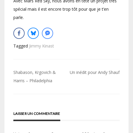
Avec Mars Red Sky, nous avons en tête un projet très
spécial mais il est encore trop tôt pour que je t’en
parle.
Tagged
Jimmy Kinast
Navigation
Shabason, Krgovich &
Un inédit pour Andy Shauf
de
Harris – Philadelphia
l’article
LAISSER UN COMMENTAIRE