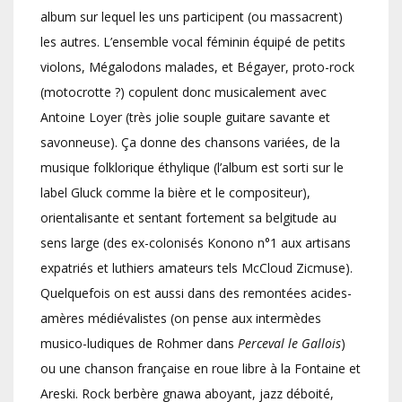
album sur lequel les uns participent (ou massacrent)
les autres. L’ensemble vocal féminin équipé de petits
violons, Mégalodons malades, et Bégayer, proto-rock
(motocrotte ?) copulent donc musicalement avec
Antoine Loyer (très jolie souple guitare savante et
savonneuse). Ça donne des chansons variées, de la
musique folklorique éthylique (l’album est sorti sur le
label Gluck comme la bière et le compositeur),
orientalisante et sentant fortement sa belgitude au
sens large (des ex-colonisés Konono n°1 aux artisans
expatriés et luthiers amateurs tels McCloud Zicmuse).
Quelquefois on est aussi dans des remontées acides-
amères médiévalistes (on pense aux intermèdes
musico-ludiques de Rohmer dans
Perceval le Gallois
)
ou une chanson française en roue libre à la Fontaine et
Areski. Rock berbère gnawa aboyant, jazz déboité,