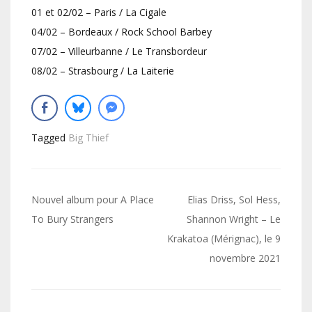
01 et 02/02 – Paris / La Cigale
04/02 – Bordeaux / Rock School Barbey
07/02 – Villeurbanne / Le Transbordeur
08/02 – Strasbourg / La Laiterie
Tagged
Big Thief
Navigation
Nouvel album pour A Place
Elias Driss, Sol Hess,
de
To Bury Strangers
Shannon Wright – Le
Krakatoa (Mérignac), le 9
l’article
novembre 2021