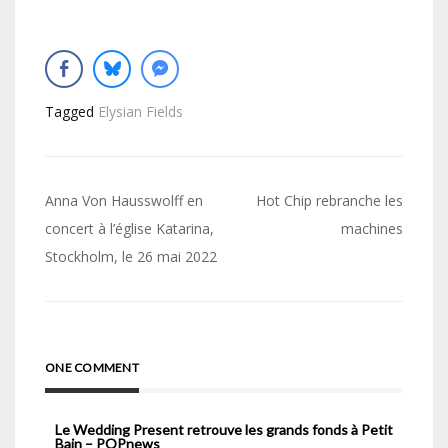
Tagged
Elysian Fields
Navigation
Anna Von Hausswolff en
Hot Chip rebranche les
de
concert à l’église Katarina,
machines
Stockholm, le 26 mai 2022
l’article
ONE COMMENT
Le Wedding Present retrouve les grands fonds à Petit
Bain – POPnews