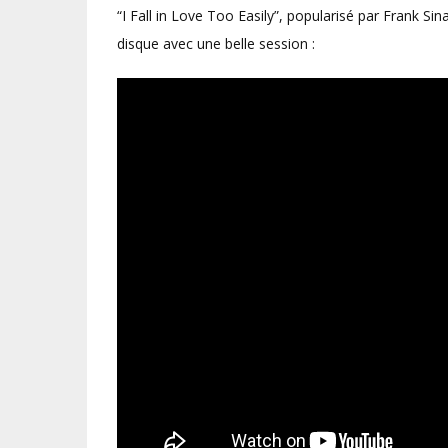
“I Fall in Love Too Easily”, popularisé par Frank Si
disque avec une belle session :