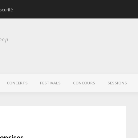
scurité
Laura Veirs bientôt
 pop
CONCERTS
FESTIVALS
CONCOURS
SESSIONS
reprises