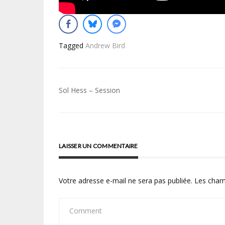
Tagged
Andrew Bird
Navigation
Sol Hess – Session
de
l’article
LAISSER UN COMMENTAIRE
Votre adresse e-mail ne sera pas publiée.
Les cham