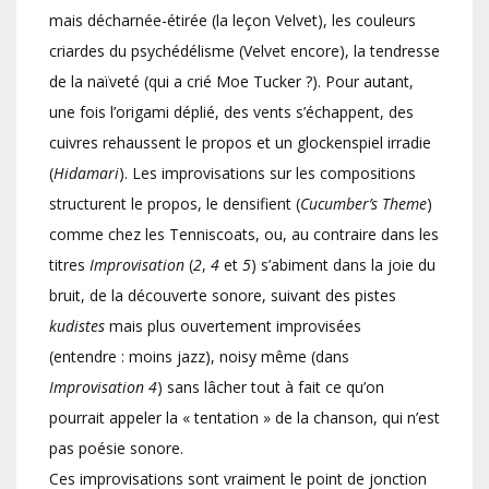
mais décharnée-étirée (la leçon Velvet), les couleurs
criardes du psychédélisme (Velvet encore), la tendresse
de la naïveté (qui a crié Moe Tucker ?). Pour autant,
une fois l’origami déplié, des vents s’échappent, des
cuivres rehaussent le propos et un glockenspiel irradie
(
Hidamari
). Les improvisations sur les compositions
structurent le propos, le densifient (
Cucumber’s Theme
)
comme chez les Tenniscoats, ou, au contraire dans les
titres
Improvisation
(
2
,
4
et
5
) s’abiment dans la joie du
bruit, de la découverte sonore, suivant des pistes
kudistes
mais plus ouvertement improvisées
(entendre : moins jazz), noisy même (dans
Improvisation 4
) sans lâcher tout à fait ce qu’on
pourrait appeler la « tentation » de la chanson, qui n’est
pas poésie sonore.
Ces improvisations sont vraiment le point de jonction