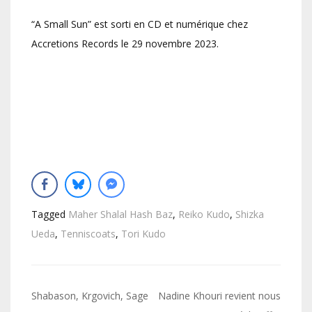
“A Small Sun” est sorti en CD et numérique chez
Accretions Records le 29 novembre 2023.
Tagged
Maher Shalal Hash Baz
,
Reiko Kudo
,
Shizka
Ueda
,
Tenniscoats
,
Tori Kudo
Navigation
Shabason, Krgovich, Sage
Nadine Khouri revient nous