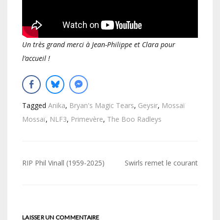
Un très grand merci à Jean-Philippe et Clara pour
l’accueil !
Tagged
Anika
,
Bryan's Magic Tears
,
Geysir
,
Mossaï
Mossaï
,
NLF3
,
Primevère
,
The Boo Radleys
Navigation
RIP Phil Vinall (1959-2025)
Swirls remet le courant
de
l’article
LAISSER UN COMMENTAIRE