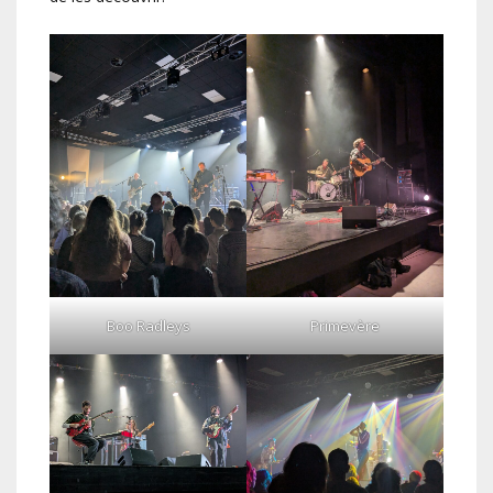
Boo Radleys
Primevère