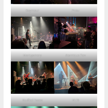
Reymour
Pneu
Montgomery
Atomique Flav
Stuffed Foxes
NLF3