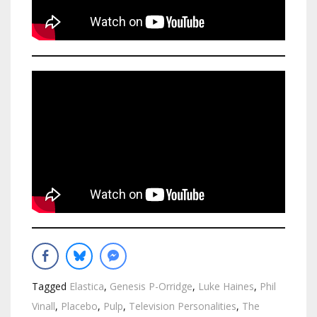
Tagged
Elastica
,
Genesis P-Orridge
,
Luke Haines
,
Phil
Vinall
,
Placebo
,
Pulp
,
Television Personalities
,
The