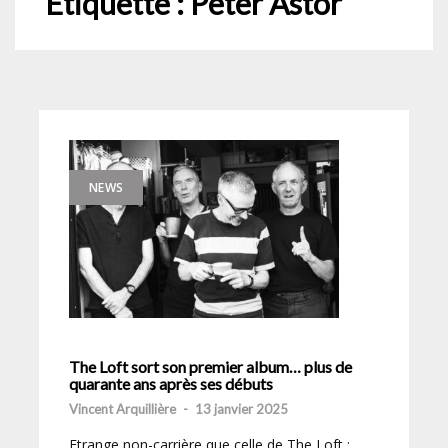
Étiquette :
Peter Astor
NEWS
The Loft sort son premier album… plus de
quarante ans après ses débuts
Vincent Arquillière
-
13 janvier 2025
Etrange non-carrière que celle de The Loft :