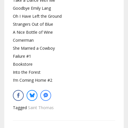
Take a Dance With Me
Goodbye Emily Lang
Oh I Have Left the Ground
Strangers Out of Blue
A Nice Bottle of Wine
Cornerman
She Married a Cowboy
Failure #1
Bookstore
Into the Forest
I’m Coming Home #2
Tagged
Saint Thomas