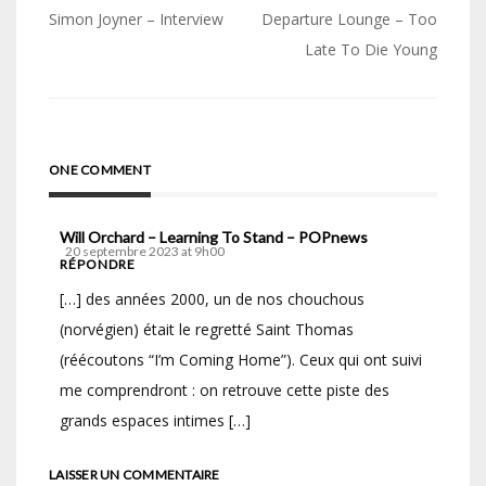
Navigation
Simon Joyner – Interview
Departure Lounge – Too
de
Late To Die Young
l’article
ONE COMMENT
Will Orchard – Learning To Stand – POPnews
20 septembre 2023 at 9h00
RÉPONDRE
[…] des années 2000, un de nos chouchous
(norvégien) était le regretté Saint Thomas
(réécoutons “I’m Coming Home”). Ceux qui ont suivi
me comprendront : on retrouve cette piste des
grands espaces intimes […]
LAISSER UN COMMENTAIRE