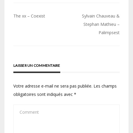
Navigation
The xx – Coexist
Sylvain Chauveau &
de
Stephan Mathieu –
Palimpsest
l’article
LAISSER UN COMMENTAIRE
Votre adresse e-mail ne sera pas publiée.
Les champs
obligatoires sont indiqués avec
*