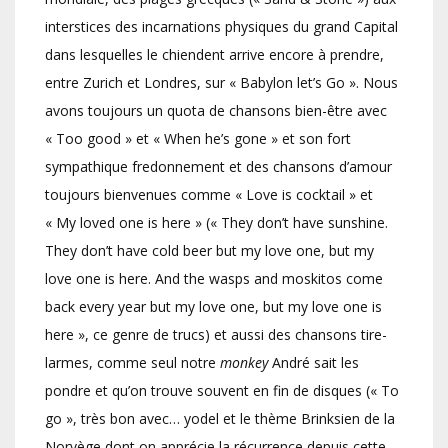
interstices des incarnations physiques du grand Capital
dans lesquelles le chiendent arrive encore à prendre,
entre Zurich et Londres, sur « Babylon let’s Go ». Nous
avons toujours un quota de chansons bien-être avec
« Too good » et « When he’s gone » et son fort
sympathique fredonnement et des chansons d’amour
toujours bienvenues comme « Love is cocktail » et
« My loved one is here » (« They don’t have sunshine.
They don’t have cold beer but my love one, but my
love one is here. And the wasps and moskitos come
back every year but my love one, but my love one is
here », ce genre de trucs) et aussi des chansons tire-
larmes, comme seul notre
monkey
André sait les
pondre et qu’on trouve souvent en fin de disques (« To
go », très bon avec… yodel et le thème Brinksien de la
Norvège dont on apprécie la récurrence depuis cette