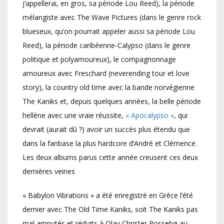
j’appellerai, en gros, sa période Lou Reed), la période
mélangiste avec The Wave Pictures (dans le genre rock
blueseux, qu’on pourrait appeler aussi sa période Lou
Reed), la période caribéenne-Calypso (dans le genre
politique et polyamoureux), le compagnonnage
amoureux avec Freschard (neverending tour et love
story), la country old time avec la bande norvégienne
The Kaniks et, depuis quelques années, la belle période
hellène avec une vraie réussite,
« Apocalypso »
, qui
devrait (aurait dû ?) avoir un succès plus étendu que
dans la fanbase la plus hardcore d’André et Clémence.
Les deux albums parus cette année creusent ces deux
dernières veines
« Babylon Vibrations » a été enregistré en Grèce l’été
dernier avec The Old Time Kaniks, soit The Kaniks pas
mal amputés et réduits à Olav Christer Rossebø au