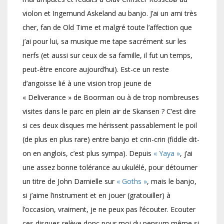
violon et Ingemund Askeland au banjo. J’ai un ami très
cher, fan de Old Time et malgré toute l’affection que
j’ai pour lui, sa musique me tape sacrément sur les
nerfs (et aussi sur ceux de sa famille, il fut un temps,
peut-être encore aujourd’hui). Est-ce un reste
d’angoisse lié à une vision trop jeune de
« Deliverance » de Boorman ou à de trop nombreuses
visites dans le parc en plein air de Skansen ? C’est dire
si ces deux disques me hérissent passablement le poil
(de plus en plus rare) entre banjo et crin-crin (fiddle dit-
on en anglois, c’est plus sympa). Depuis
« Yaya »
, j’ai
une assez bonne tolérance au ukulélé, pour détourner
un titre de John Darnielle sur
« Goths »
, mais le banjo,
si j’aime l’instrument et en jouer (gratouiller) à
l’occasion, vraiment, je ne peux pas l’écouter. Ecouter
ces disques relève donc pour moi du pensum même si