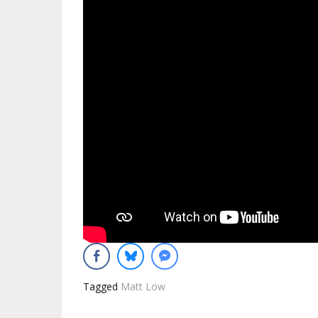
Tagged
Matt Low