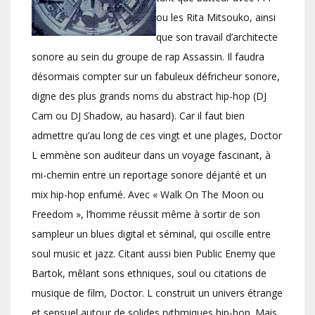
ou les Rita Mitsouko, ainsi
que son travail d’architecte
sonore au sein du groupe de rap Assassin. Il faudra
désormais compter sur un fabuleux défricheur sonore,
digne des plus grands noms du abstract hip-hop (DJ
Cam ou DJ Shadow, au hasard). Car il faut bien
admettre qu’au long de ces vingt et une plages, Doctor
L emmène son auditeur dans un voyage fascinant, à
mi-chemin entre un reportage sonore déjanté et un
mix hip-hop enfumé. Avec « Walk On The Moon ou
Freedom », l’homme réussit même à sortir de son
sampleur un blues digital et séminal, qui oscille entre
soul music et jazz. Citant aussi bien Public Enemy que
Bartok, mêlant sons ethniques, soul ou citations de
musique de film, Doctor. L construit un univers étrange
et sensuel autour de solides rythmiques hip-hop. Mais