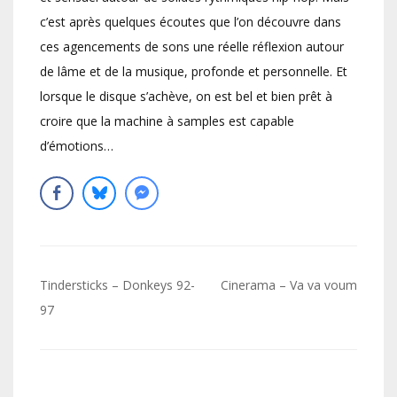
c’est après quelques écoutes que l’on découvre dans
ces agencements de sons une réelle réflexion autour
de lâme et de la musique, profonde et personnelle. Et
lorsque le disque s’achève, on est bel et bien prêt à
croire que la machine à samples est capable
d’émotions…
Navigation
Tindersticks – Donkeys 92-
Cinerama – Va va voum
de
97
l’article