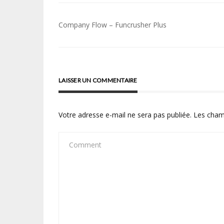
Navigation
Company Flow – Funcrusher Plus
de
l’article
LAISSER UN COMMENTAIRE
Votre adresse e-mail ne sera pas publiée.
Les cham