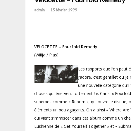
admin
-
15 février 1999
VELOCETTE – Fourfold Remedy
(Wiiija / Pias)
Les rapports que l’on peut 
j’adore, c’est gentillet ou j
une nouvelle catégorie qu’il f
choses qui énervent fortement ! ». Car si « Fourf
superbes comme « Reborn », qui ouvre le disque, ou
éléments un peu agaçants. On a ainsi « Where Are 
qui vient s’immiscer dans cet album comme un chev
Lushienne de « Get Yourself Together » et « Submar