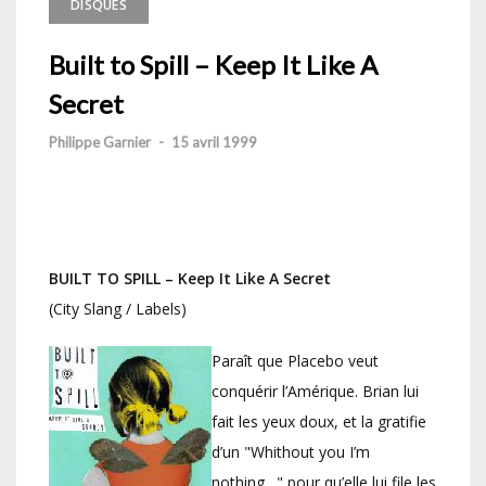
DISQUES
Built to Spill – Keep It Like A
Secret
Philippe Garnier
-
15 avril 1999
BUILT TO SPILL – Keep It Like A Secret
(City Slang / Labels)
Paraît que Placebo veut
conquérir l’Amérique. Brian lui
fait les yeux doux, et la gratifie
d’un "Whithout you I’m
nothing…" pour qu’elle lui file les