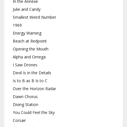
In the Annexe
Julie and Candy
Smallest Weird Number
1969
Energy Warning
Beach at Redpoint
Opening the Mouth
Alpha and Omega
I Saw Drones
Devil Is in the Details
Is to B as B Is to C
Over the Horizon Radar
Dawn Chorus
Diving Station
You Could Feel the Sky
Corsair