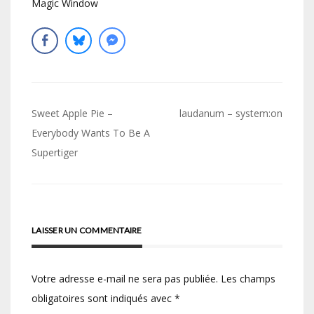
Magic Window
Navigation
Sweet Apple Pie –
laudanum – system:on
de
Everybody Wants To Be A
Supertiger
l’article
LAISSER UN COMMENTAIRE
Votre adresse e-mail ne sera pas publiée.
Les champs
obligatoires sont indiqués avec
*