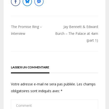
Navigation
The Promise Ring –
Jay Bennett & Edward
de
Interview
Burch – The Palace at 4am
(part 1)
l’article
LAISSER UN COMMENTAIRE
Votre adresse e-mail ne sera pas publiée.
Les champs
obligatoires sont indiqués avec
*